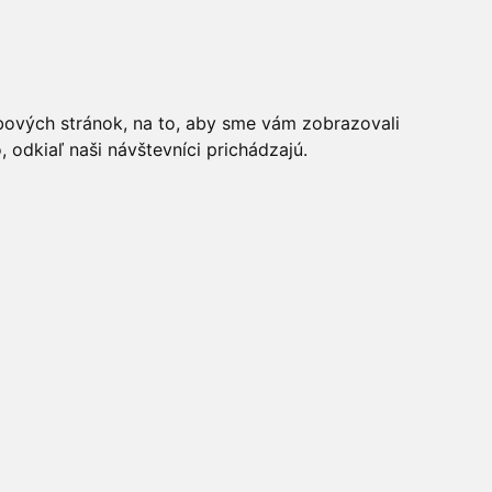
bových stránok, na to, aby sme vám zobrazovali
0
ks
odkiaľ naši návštevníci prichádzajú.
Piliny z Aljašskej tresky 1kg
- 10%
NOVINKA