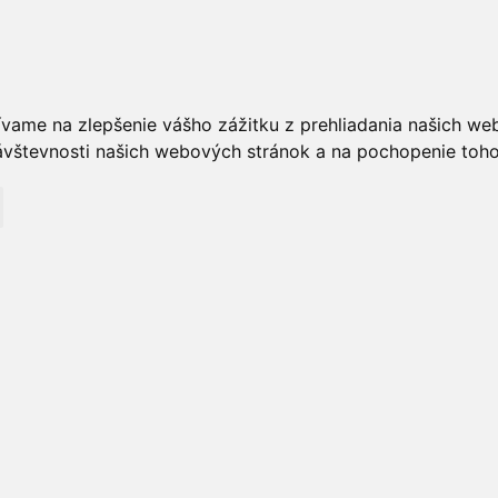
ívame na zlepšenie vášho zážitku z prehliadania našich we
vštevnosti našich webových stránok a na pochopenie toho, 
T
GALÉRIA
Informácie + GDPR