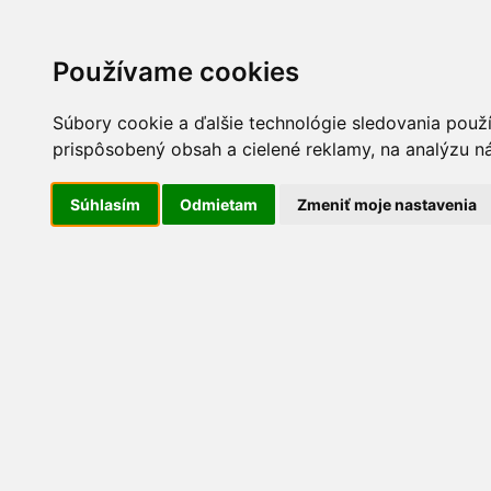
Používame cookies
Súbory cookie a ďalšie technológie sledovania použ
prispôsobený obsah a cielené reklamy, na analýzu ná
Súhlasím
Odmietam
Zmeniť moje nastavenia
Barf strava
HOME
ZÁKAZNÍCKA SEKCIA
KONTAK
Ryby
Produkty
Čo je BARF ?
ROZVOZ
Výpredaj-AKCIA